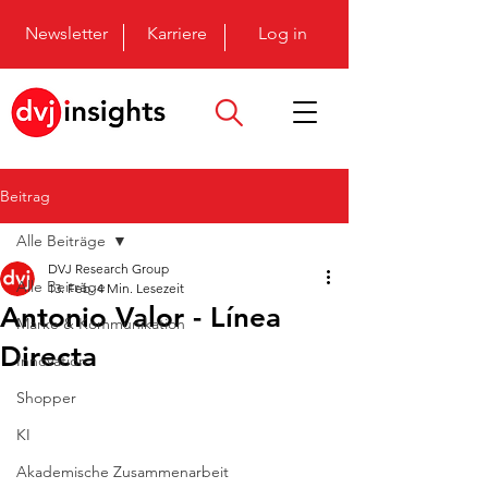
Newsletter
Karriere
Log in
Beitrag
Alle Beiträge
DVJ Research Group
Alle Beiträge
13. Feb.
4 Min. Lesezeit
Antonio Valor - Línea
Marke & Kommunikation
Directa
Innovation
Shopper
KI
Akademische Zusammenarbeit