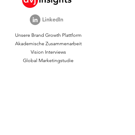
LinkedIn
Unsere Brand Growth Plattform
Akademische Zusammenarbeit
Vision Interviews
Global Marketingstudie
Brand Growth Veranstaltungen​​
Marken- und
Kommunikationsforschung
Innovationsforschung
Shopper-Forschung
Strategische Studien
Shopper-Daten