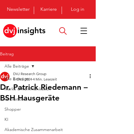
Newsletter
Karriere
Log in
Beitrag
Alle Beiträge
DVJ Research Group
Alle Beiträge
6. Dez. 2024
4 Min. Lesezeit
Dr. Patrick Riedemann –
Marke & Kommunikation
BSH Hausgeräte
Innovation
Shopper
KI
Akademische Zusammenarbeit