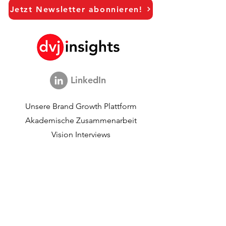
Jetzt Newsletter abonnieren!
Hanna Riberdahl - Brand
Pernella Geluk 
Marketing Sweden
Marketing
LinkedIn
Unsere Brand Growth Plattform
Akademische Zusammenarbeit
Vision Interviews
Global Marketingstudie
Brand Growth Veranstaltungen​​
Marken- und
Kommunikationsforschung
Innovationsforschung
Shopper-Forschung