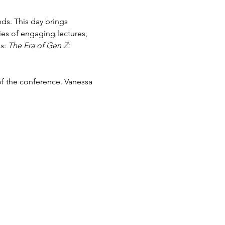
s. This day brings 
es of engaging lectures, 
s: 
The Era of Gen Z: 
f the conference. Vanessa 