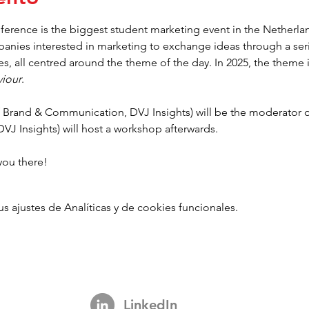
ence is the biggest student marketing event in the Netherland
nies interested in marketing to exchange ideas through a seri
, all centred around the theme of the day. In 2025, the theme i
iour
.
f Brand & Communication, DVJ Insights) will be the moderator o
VJ Insights) will host a workshop afterwards.
you there!
ajustes de Analíticas y de cookies funcionales.
LinkedIn