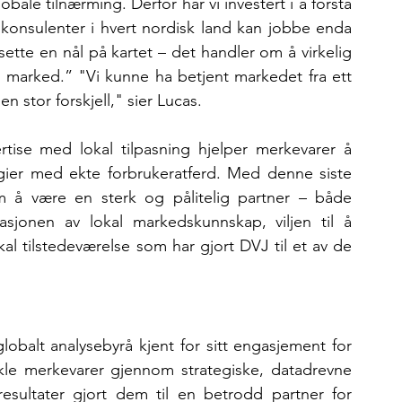
ale tilnærming. Derfor har vi investert i å forstå 
 konsulenter i hvert nordisk land kan jobbe enda 
ette en nål på kartet – det handler om å virkelig 
t marked.” "Vi kunne ha betjent markedet fra ett 
en stor forskjell," sier Lucas.
ise med lokal tilpasning hjelper merkevarer å 
ier med ekte forbrukeratferd. Med denne siste 
m å være en sterk og pålitelig partner – både 
sjonen av lokal markedskunnskap, viljen til å 
al tilstedeværelse som har gjort DVJ til et av de 
lobalt analysebyrå kjent for sitt engasjement for 
kle merkevarer gjennom strategiske, datadrevne 
esultater gjort dem til en betrodd partner for 