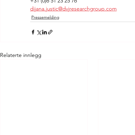
+31 (0)6 51 23 25 76
dijana.justic@dvjresearchgroup.com
Pressemelding
Relaterte innlegg