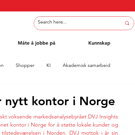
Måte å jobbe på
Kunnskap
on
Shopper
KI
Akademisk samarbeid
Whitepaper
Metoder
Ansattblogg
Case
 nytt kontor i Norge
askt voksende markedsanalysebyrået DVJ Insights 
net kontor i Norge for å støtte lokale kunder og 
 tilstedeværelsen i Norden. DVJ mottok i år sin 