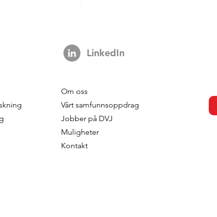
LinkedIn
Om oss
s strengthens
DVJ Strengthens Its Nordi
skning
Vårt samfunnsoppdrag
 with the
Team With Malin Larsudd 
ng
Jobber på DVJ
f Fred Roodbeen
Client Consultant
Muligheter
onsultant
Kontakt