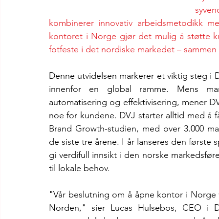
syvend
kombinerer innovativ arbeidsmetodikk m
kontoret i Norge gjør det mulig å støtte k
fotfeste i det nordiske markedet – sammen
Denne utvidelsen markerer et viktig steg i 
innenfor en global ramme. Mens mar
automatisering og effektivisering, mener DVJ
noe for kundene. DVJ starter alltid med å få
Brand Growth-studien, med over 3.000 mark
de siste tre årene. I år lanseres den første 
gi verdifull innsikt i den norske markedsfør
til lokale behov.
"Vår beslutning om å åpne kontor i Norge vis
Norden," sier Lucas Hulsebos, CEO i DV