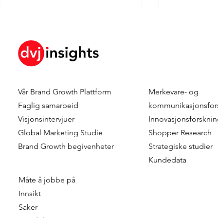
Vår
Brand Growth Plattform
Merkevare- og
Dennis Hulsebos wins Young
DVJ Insight
Faglig samarbeid
kommunikasjonsfor
Talent of the Year at the
Dutch team
Visjonsintervjuer
Innovasjonsforskni
Data & Insights Awards
addition o
Global Marketing Studie
Shopper Research
2026
as Client C
Brand Growth
begivenheter
Strategiske studier
Kundedata
Måte å jobbe på
Innsikt
Saker