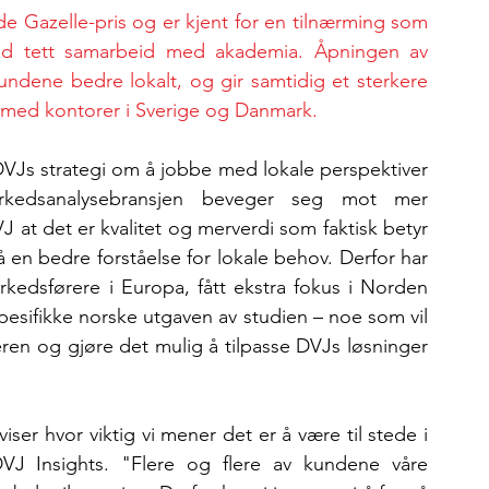
e Gazelle-pris og er kjent for en tilnærming som 
ed tett samarbeid med akademia. Åpningen av 
undene bedre lokalt, og gir samtidig et sterkere 
 med kontorer i Sverige og Danmark.
DVJs strategi om å jobbe med lokale perspektiver 
kedsanalysebransjen beveger seg mot mer 
 at det er kvalitet og merverdi som faktisk betyr 
 en bedre forståelse for lokale behov. Derfor har 
edsførere i Europa, fått ekstra fokus i Norden 
spesifikke norske utgaven av studien – noe som vil 
eren og gjøre det mulig å tilpasse DVJs løsninger 
er hvor viktig vi mener det er å være til stede i 
J Insights. "Flere og flere av kundene våre 