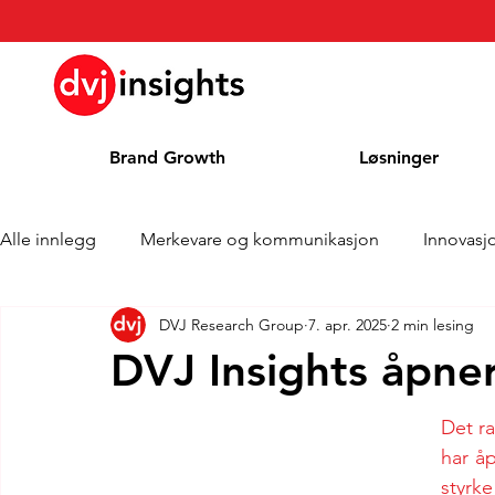
Brand Growth
Løsninger
Alle innlegg
Merkevare og kommunikasjon
Innovasj
DVJ Research Group
7. apr. 2025
2 min lesing
Merkevekstintervju
Pressemelding
Nyheter
DVJ Insights åpner
Kolonne
Blog
Priser
Det r
har åp
styrke