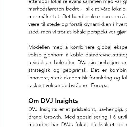
etterspør lokal relevans sammen med vår glob
markedsføreren bedre – slik at våre lokale
mer målrettet. Det handler ikke bare om å s
være til stede og forstå dynamikken i hver
sted, men vi tror at lokale perspektiver gjør 
Modellen med å kombinere global ekspert
vokse gjennom å koble datadrevne strateg
utvidelsen bekrefter DVJ sin ambisjon o
strategisk og geografisk. Det er kombina
innovere, sterk akademisk forankring og lok
raskest voksende byråene i Europa.
Om DVJ Insights
DVJ Insights er et prisbelønt, uavhengig, g
Brand Growth. Med spesialisering i å utvi
metoder, har DVJs fokus på kvalitet og r