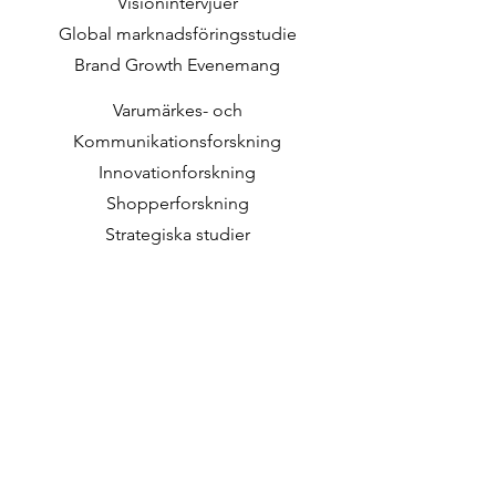
Visionintervjuer
Global marknadsföringsstudie
Brand Growth Evenemang
Varumärkes- och
Kommunikationsforskning
Innovationforskning
Shopperforskning
Strategiska studier
Shopper Data
Om oss
V
årt sociala uppdrag
Arbeta p
å DVJ
Lediga tjänster
Kontakt
Arbetssätt