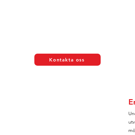
Kontakta oss
E
Un
utv
möj