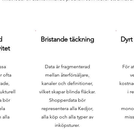
d
Bristande täckning
Dyrt
itet
ssa
Data är fragmenterad
För a
r ofta
mellan återförsäljare,
v
rade,
kanaler och definitioner,
kostna
rukturell
vilket skapar blinda fläckar.
i r
a bör
Shopperdata bör
ela
representera alla Kedjor,
monop
 alla
alla köp och alla typer av
mis
inköpsturer.