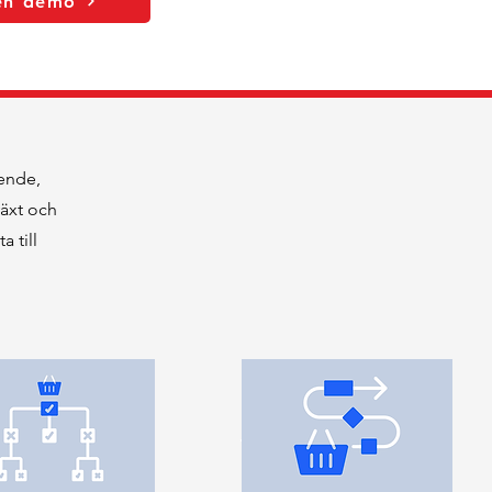
en demo
ende,
växt och
 till