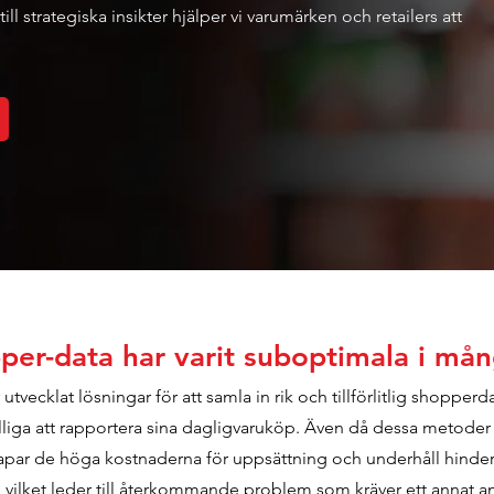
ill strategiska insikter hjälper vi varumärken och retailers att
per-data har varit suboptimala i mån
utvecklat lösningar för att samla in rik och tillförlitlig shopperd
illiga att rapportera sina dagligvaruköp. Även då dessa metode
apar de höga kostnaderna för uppsättning och underhåll hinder
vilket leder till återkommande problem som kräver ett annat a