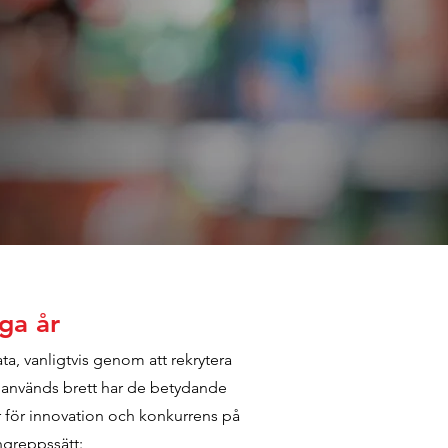
ga år
ata, vanligtvis genom att rekrytera
r används brett har de betydande
 för innovation och konkurrens på
ngreppssätt: