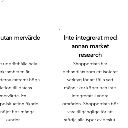
 utan mervärde
Inte integrerat med
annan market
research
tt upprätthålla hela
Shopperdata har
erksamheten är
behandlats som ett isolerat
derna extremt höga
verktyg för att följa vad
elation till datans
människor köper och inte
mervärde. En
integrerats i andra
olsituation ökade
områden. Shopperdata bör
snöjet hos många
vara tillgängliga för att
kunder.
stödja alla typer av beslut.