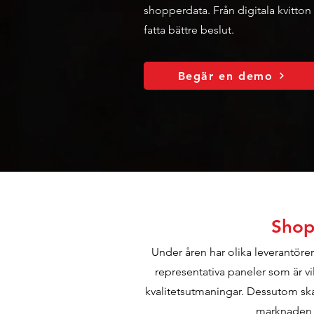
shopperdata. Från digitala kvitton t
fatta bättre beslut.
Begär en demo
Shop
Under åren har olika leverantörer 
representativa paneler som är v
kvalitetsutmaningar. Dessutom sk
marknaden, 