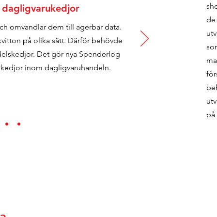
sh
a dagligvarukedjor
de 
och omvandlar dem till agerbar data.
utv
 kvitton på olika sätt. Därför behövde
so
edelskedjor. Det gör nya Spenderlog
mar
a kedjor inom dagligvaruhandeln.
för
beh
ut
på 
ta