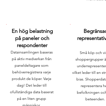
En hög belastning
Begränsa
på paneler och
representativ
respondenter
Datainsamlingen baseras
Små köp och vi
på aktiv medverkan från
shoppergrupper ä
paneldeltagare som
underrepresente
behöverregistrera varje
vilket leder till en st
produkt de köper. Varje
bias. Shopperdat
dag! Det leder till
representera h
ofullständiga data baserat
befolkningen och
på en liten grupp
beteenden.
människor.