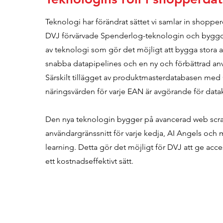
Teknologi har förändrat sättet vi samlar in shoppe
DVJ förvärvade Spenderlog-teknologin och byggde
av teknologi som gör det möjligt att bygga stora
snabba datapipelines och en ny och förbättrad an
Särskilt tillägget av produktmasterdatabasen med
näringsvärden för varje EAN är avgörande för datak
Den nya teknologin bygger på avancerad web scr
användargränssnitt för varje kedja, AI Angels och
learning. Detta gör det möjligt för DVJ att ge access
ett kostnadseffektivt sätt.