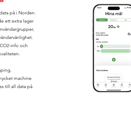
rdata på i Norden.
 ett extra lager
 användargrupper,
vändarvänlighet.
 CO2-info och
valiteten.
aping,
 mycket machine
 till all data på