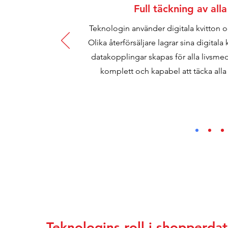
Full täckning av all
Teknologin använder digitala kvitton 
Olika återförsäljare lagrar sina digitala
datakopplingar skapas för alla livsm
komplett och kapabel att täcka all
Teknologins roll i shopperda