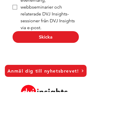
evenemang, 
webbseminarier och 
relaterade DVJ Insights-
sessioner från DVJ Insights 
via e-post.
Skicka
Anmäl dig till nyhetsbrevet!
LinkedIn
Vår Brand Growth Platform