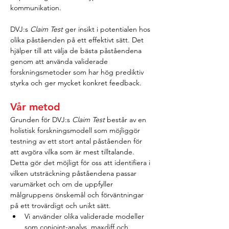
kommunikation.
DVJ:s 
Claim Test
 ger insikt i potentialen hos 
olika påståenden på ett effektivt sätt. Det 
hjälper till att välja de bästa påståendena 
genom att använda validerade 
forskningsmetoder som har hög prediktiv 
styrka och ger mycket konkret feedback.
Vår metod
Grunden för DVJ:s 
Claim Test
 består av en 
holistisk forskningsmodell som möjliggör 
testning av ett stort antal påståenden för 
att avgöra vilka som är mest tilltalande. 
Detta gör det möjligt för oss att identifiera i 
vilken utsträckning påståendena passar 
varumärket och om de uppfyller 
målgruppens önskemål och förväntningar 
på ett trovärdigt och unikt sätt.
Vi använder olika validerade modeller 
som conjoint-analys, maxdiff och 