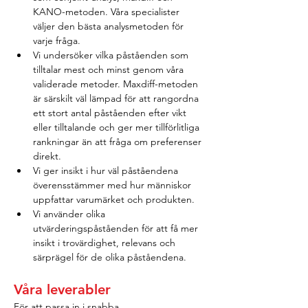
KANO-metoden. Våra specialister 
väljer den bästa analysmetoden för 
varje fråga.
Vi undersöker vilka påståenden som 
tilltalar mest och minst genom våra 
validerade metoder. Maxdiff-metoden 
är särskilt väl lämpad för att rangordna 
ett stort antal påståenden efter vikt 
eller tilltalande och ger mer tillförlitliga 
rankningar än att fråga om preferenser 
direkt.
Vi ger insikt i hur väl påståendena 
överensstämmer med hur människor 
uppfattar varumärket och produkten.
Vi använder olika 
utvärderingspåståenden för att få mer 
insikt i trovärdighet, relevans och 
särprägel för de olika påståendena.
Våra leverabler
För att passa in i snabba 