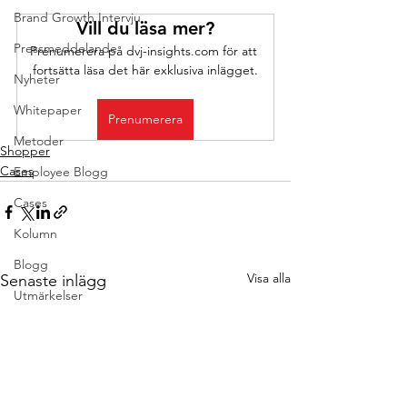
Brand Growth Intervju
Vill du läsa mer?
Pressmeddelande
Prenumerera på dvj-insights.com för att 
fortsätta läsa det här exklusiva inlägget.
Nyheter
Whitepaper
Prenumerera
Metoder
Shopper
Cases
Employee Blogg
Cases
Kolumn
Blogg
Visa alla
Senaste inlägg
Utmärkelser