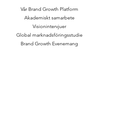
Vår Brand Growth Platform
Akademiskt samarbete
Visionintervjuer
Global marknadsföringsstudie
Brand Growth Evenemang
Varumärkes- och
Kommunikationsforskning
Innovationforskning
Shopperforskning
Strategiska studier
Shopper Data
Om oss
V
årt sociala uppdrag
Arbeta p
å DVJ
Lediga tjänster