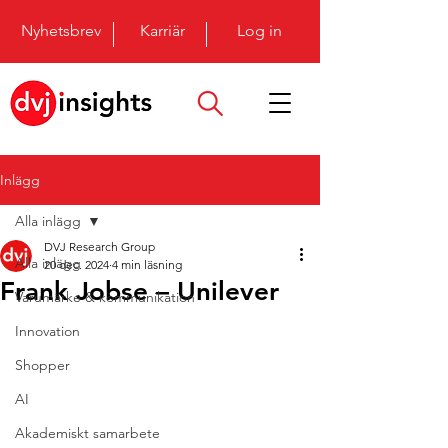
Nyhetsbrev
Karriär
Log in
Inlägg
Alla inlägg
DVJ Research Group
Alla inlägg
20 dec. 2024
4 min läsning
Frank Jobse – Unilever
Varumärke & kommunikation
Innovation
Shopper
AI
Akademiskt samarbete