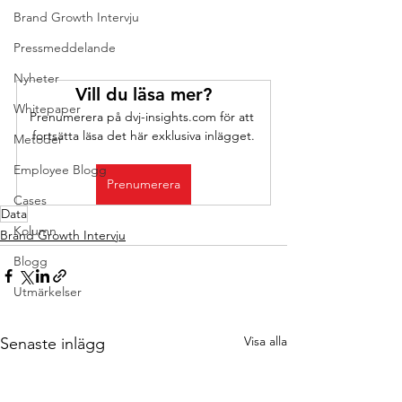
Brand Growth Intervju
Pressmeddelande
Nyheter
Vill du läsa mer?
Whitepaper
Prenumerera på dvj-insights.com för att 
fortsätta läsa det här exklusiva inlägget.
Metoder
Employee Blogg
Prenumerera
Cases
Data
Kolumn
Brand Growth Intervju
Blogg
Utmärkelser
Visa alla
Senaste inlägg