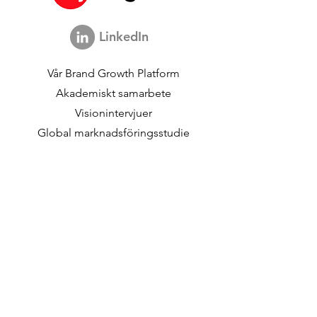
LinkedIn
Vår Brand Growth Platform
Akademiskt samarbete
Visionintervjuer
Global marknadsföringsstudie
Brand Growth Evenemang
Varumärkes- och
Kommunikationsforskning
Innovationforskning
Shopperforskning
Strategiska studier
Shopper Data
Om oss