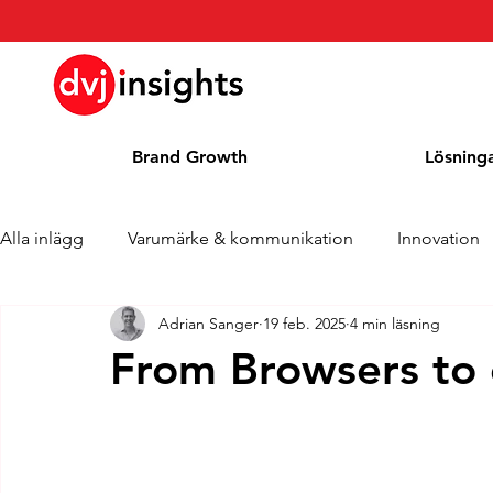
Brand Growth
Lösning
Alla inlägg
Varumärke & kommunikation
Innovation
Adrian Sanger
19 feb. 2025
4 min läsning
Brand Growth Intervju
Pressmeddelande
Nyhet
From Browsers to 
Cases
Kolumn
Blogg
Utmärkelser