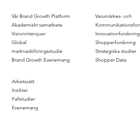
Vår Brand Growth Platform
Varumärkes- och
Combining Scale and
Customer M
Akademiskt samarbete
Kommunikationsfor
Realism in Shopper Research
Leveraging
Visionintervjuer
Innovationforskning
- Approximating The Reality
Dimension 
Global
Shopperforskning
Of Shopper Journeys
For More St
marknadsföringsstudie
Strategiska studier
Marketing
Brand Growth Evenemang
Shopper Data
Arbetssätt
Insikter
Fallstudier
Evenemang