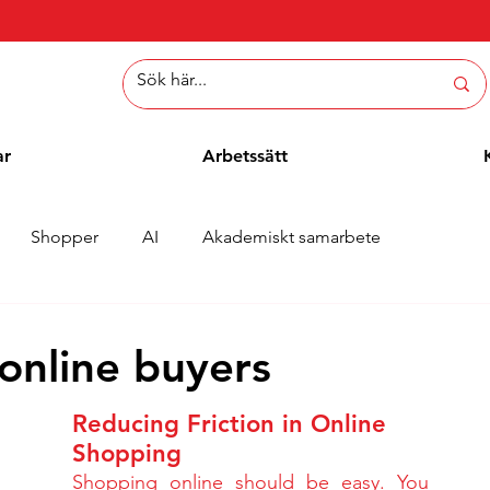
ar
Arbetssätt
Shopper
AI
Akademiskt samarbete
er
Whitepaper
Metoder
Employee Blogg
online buyers
Reducing Friction in Online 
Shopping
Shopping online should be easy. You 