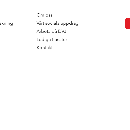
Om oss
otivation -
Preference-based
skning
V
årt sociala uppdrag
 The Soft Power
Segmentation: When
Arbeta p
å DVJ
Of Segmentation
Products Do the
Lediga tjänster
rategic
Segmentation
Kontakt