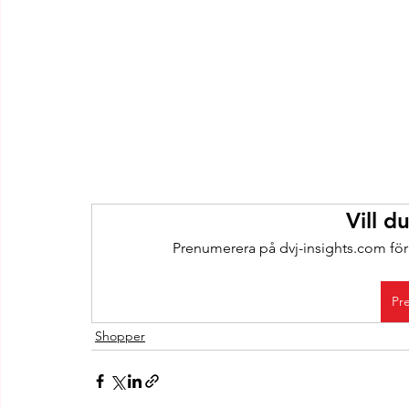
Vill d
Prenumerera på dvj-insights.com för a
Pr
Shopper