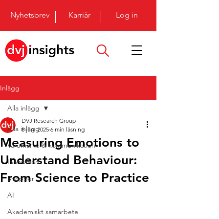
Nyhetsbrev
Karriär
Log in
Inlägg
Alla inlägg
DVJ Research Group
Alla inlägg
5 juni 2025
6 min läsning
Measuring Emotions to
Varumärke & kommunikation
Understand Behaviour:
Innovation
From Science to Practice
Shopper
AI
Akademiskt samarbete