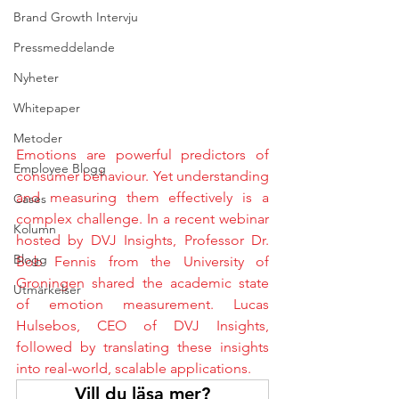
Brand Growth Intervju
Pressmeddelande
Nyheter
Whitepaper
Metoder
Emotions are powerful predictors of 
Employee Blogg
consumer behaviour. Yet understanding 
and measuring them effectively is a 
Cases
complex challenge. In a recent webinar 
Kolumn
hosted by DVJ Insights, Professor Dr. 
Blogg
Bob Fennis from the University of 
Groningen shared the academic state 
Utmärkelser
of emotion measurement. Lucas 
Hulsebos, CEO of DVJ Insights, 
followed by translating these insights 
into real-world, scalable applications.
Vill du läsa mer?