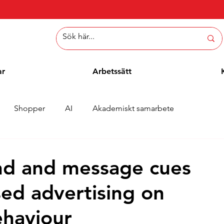
ar
Arbetssätt
Shopper
AI
Akademiskt samarbete
er
Whitepaper
Metoder
Employee Blogg
nd and message cues
sed advertising on
ehaviour