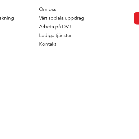
Om oss
onsumers
From Exposure to Intentio
skning
V
årt sociala uppdrag
ener Groceries?
How Generations Differ in
Arbeta p
å DVJ
situational
Processing Television
Lediga tjänster
Advertising
Kontakt