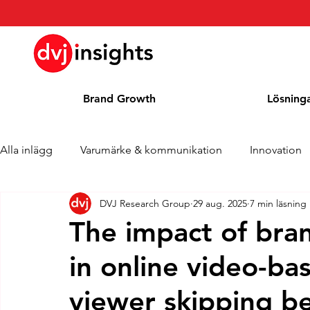
Brand Growth
Lösning
Alla inlägg
Varumärke & kommunikation
Innovation
DVJ Research Group
29 aug. 2025
7 min läsning
Brand Growth Intervju
Pressmeddelande
Nyhet
The impact of bra
in online video-ba
Cases
Kolumn
Blogg
Utmärkelser
viewer skipping b