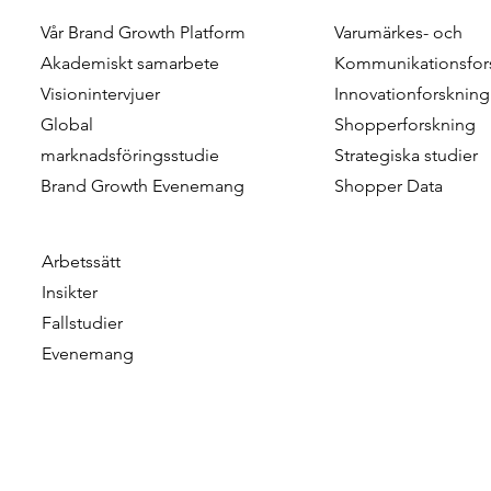
Vår Brand Growth Platform
Varumärkes- och
Beyond the Package: How
When Do C
Akademiskt samarbete
Kommunikationsfor
Visual and Verbal Design
Choose Gre
Visionintervjuer
Innovationforskning
Cues Drive Consumer
The role of 
Global
Shopperforskning
Evaluation Through Early
factors
marknadsföringsstudie
Strategiska studier
Perceptual Mechanisms
Brand Growth Evenemang
Shopper Data
Arbetssätt
Insikter
Fallstudier
Evenemang