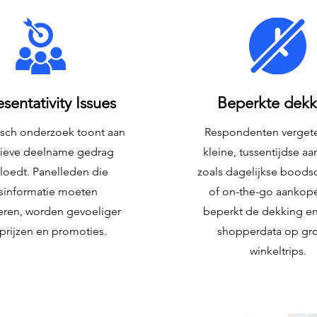
sentativity Issues
Beperkte dekk
sch onderzoek toont aan
Respondenten verget
tieve deelname gedrag
kleine, tussentijdse a
loedt. Panelleden die
zoals dagelijkse bood
jsinformatie moeten
of on-the-go aankope
eren, worden gevoeliger
beperkt de dekking en
prijzen en promoties.
shopperdata op gro
winkeltrips.