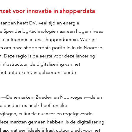
inzet voor innovatie in shopperdata
anden heeft DVJ veel tijd en energie
e Spenderlog-technologie naar een hoger niveau
ig te integreren in ons shopperdomein. We zijn
ts om onze shopperdata-portfolio in de Noordse
n. Deze regio is de eerste voor deze lancering
nfrastructuur, de digitalisering van het
n het ontbreken van geharmoniseerde
en—Denemarken, Zweden en Noorwegen—delen
e banden, maar elk heeft unieke
ingen, culturele nuances en regelgevende
eze markten gemeen hebben, is de digitalisering
chap, wat een ideale infrastructuur biedt voor het