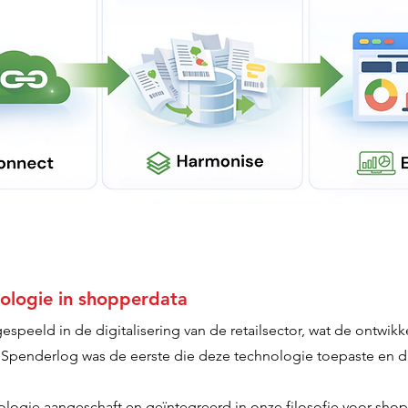
ologie in shopperdata
peeld in de digitalisering van de retailsector, wat de ontwikke
Spenderlog was de eerste die deze technologie toepaste en d
logie aangeschaft en geïntegreerd in onze filosofie voor sho