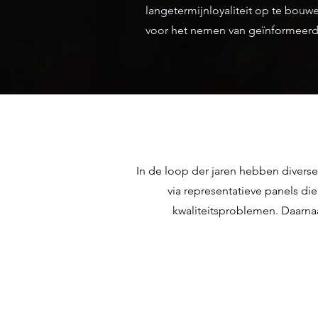
langetermijnloyaliteit op te bou
voor het nemen van geïnformeerde
In de loop der jaren hebben divers
via representatieve panels d
kwaliteitsproblemen. Daarnaa