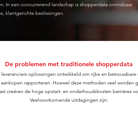
wen. In een concurrerend landschap is shopperdata onmisbaar
, klantgerichte beslissingen.
De problemen met traditionele shopperdata
e leveranciers oplossingen ontwikkeld om rijke en betrouwbare
ie aankopen rapporteren. Hoewel deze methoden veel worden g
st creëren de hoge opstart- en onderhoudskosten barrières voo
Veelvoorkomende uitdagingen zijn: