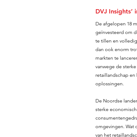
DVJ Insights’ 
De afgelopen 18 ma
geïnvesteerd om d
te tillen en volled
dan ook enorm tro
markten te lancere
vanwege de sterke i
retaillandschap e
oplossingen.
De Noordse land
sterke economisch
consumentengedrag
omgevingen. Wat d
van het retaillands