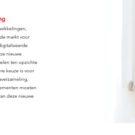
ng
wikkelingen,
de markt voor
igitaliseerde
eze nieuwe
delen ten opzichte
re keuze is voor
averzameling,
elementen moeten
van deze nieuwe