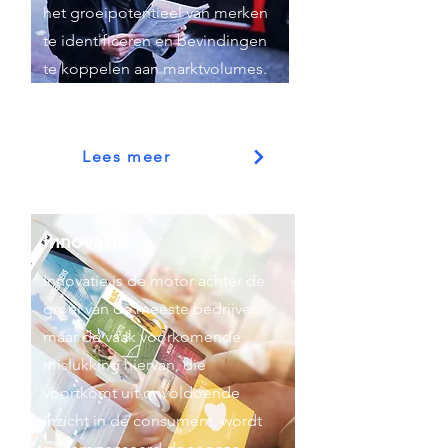
het groeipotentieel van merken
te identificeren en bevindingen
te koppelen aan marktvolumes.
Lees meer
Innovatie
Innovatie is de motor achter de
groei van de meeste bedrijven,
maar de vaak voorkomende
mislukking hiervan, die
voortkomt uit onvoldoende
inzicht in de consument, wordt