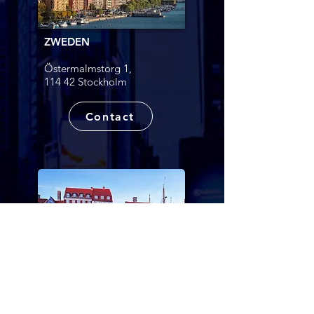
ZWEDEN
Östermalmstorg 1,
114 42 Stockholm
Contact
DENEMARKEN
Ørestads Blvd. 73, 2300