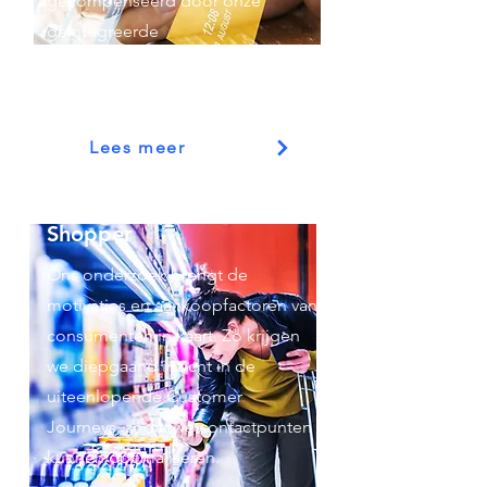
gecompenseerd door onze
geïntegreerde
onderzoeksoplossingen.
Lees meer
Shopper
Ons onderzoek brengt de
motivaties en aankoopfactoren van
consumenten in kaart. Zo krijgen
we diepgaand inzicht in de
uiteenlopende Customer
Journeys, zodat we contactpunten
kunnen optimaliseren.