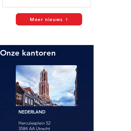
Meer nieuws
Onze kantoren
NEDERLAND
Herculesplein 52
3584 AA Utrecht​