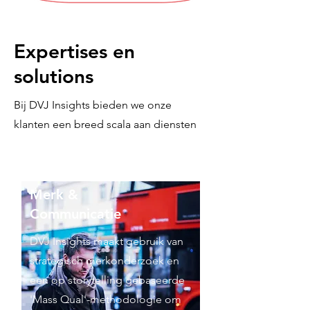
Expertises en
solutions
Bij DVJ Insights bieden we onze
klanten een breed scala aan diensten
Merk &
Communicatie
DVJ Insights maakt gebruik van
strategisch merkonderzoek en
een op storytelling gebaseerde
'Mass Qual'-methodologie om