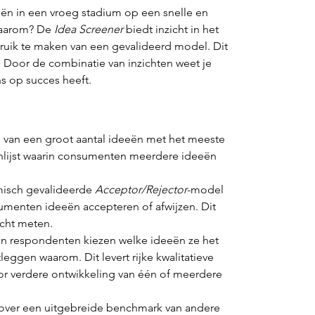
eën in een vroeg stadium op een snelle en 
waarom? De 
Idea Screener
 biedt inzicht in het 
ruik te maken van een gevalideerd model. Dit 
Door de combinatie van inzichten weet je 
s op succes heeft.
en van een groot aantal ideeën met het meeste 
enlijst waarin consumenten meerdere ideeën 
isch gevalideerde 
Acceptor/Rejector
-model 
sumenten ideeën accepteren of afwijzen. Dit 
acht meten.
en respondenten kiezen welke ideeën ze het 
leggen waarom. Dit levert rijke kwalitatieve 
r verdere ontwikkeling van één of meerdere 
over een uitgebreide benchmark van andere 