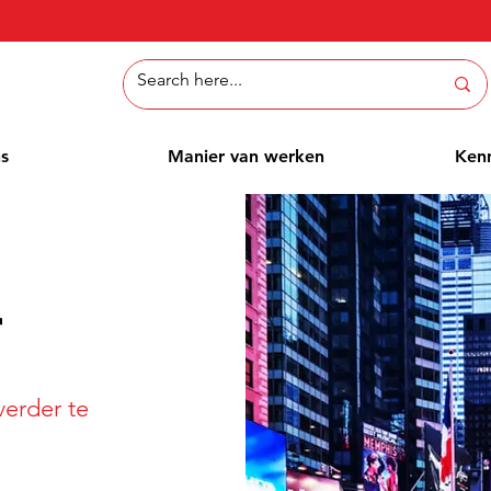
ns
Manier van werken
Ken
r
erder te