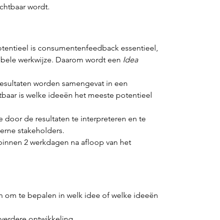
ichtbaar wordt.
otentieel is consumentenfeedback essentieel, 
xibele werkwijze. Daarom wordt een 
Idea 
 resultaten worden samengevat in een 
tbaar is welke ideeën het meeste potentieel 
 door de resultaten te interpreteren en te 
erne stakeholders.
binnen 2 werkdagen na afloop van het 
ën om te bepalen in welk idee of welke ideeën 
r verdere ontwikkeling.