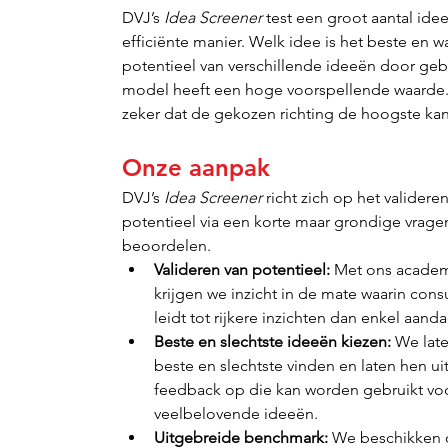
DVJ’s 
Idea Screener
 test een groot aantal ide
efficiënte manier. Welk idee is het beste en 
potentieel van verschillende ideeën door geb
model heeft een hoge voorspellende waarde. 
zeker dat de gekozen richting de hoogste kan
Onze aanpak
DVJ’s 
Idea Screener
 richt zich op het valider
potentieel via een korte maar grondige vrag
beoordelen.
Valideren van potentieel:
 Met ons academ
krijgen we inzicht in de mate waarin con
leidt tot rijkere inzichten dan enkel aand
Beste en slechtste ideeën kiezen:
 We lat
beste en slechtste vinden en laten hen uit
feedback op die kan worden gebruikt voo
veelbelovende ideeën.
Uitgebreide benchmark:
 We beschikken 