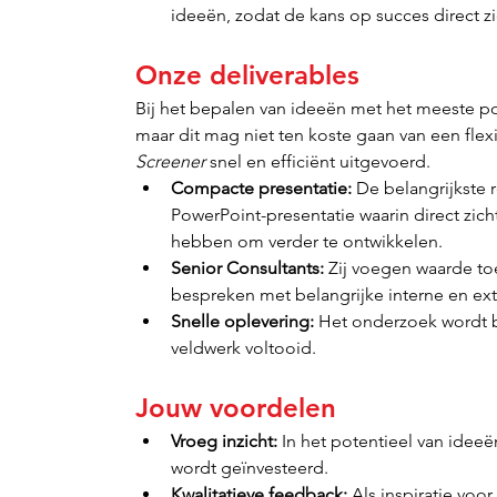
ideeën, zodat de kans op succes direct z
Onze deliverables
Bij het bepalen van ideeën met het meeste p
maar dit mag niet ten koste gaan van een fle
Screener
 snel en efficiënt uitgevoerd.
Compacte presentatie:
 De belangrijkste
PowerPoint-presentatie waarin direct zich
hebben om verder te ontwikkelen.
Senior Consultants:
 Zij voegen waarde toe
bespreken met belangrijke interne en ext
Snelle oplevering:
 Het onderzoek wordt 
veldwerk voltooid.
Jouw voordelen
Vroeg inzicht:
 In het potentieel van idee
wordt geïnvesteerd.
Kwalitatieve feedback:
 Als inspiratie voo