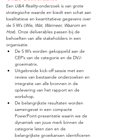
Een 
U&A Reality
-onderzoek is van grote 
strategische waarde en biedt een schat aan 
kwalitatieve en kwantitatieve gegevens over 
de 5 W’s (
Wie, Wat, Wanneer, Waarom en 
Hoe
). Onze deliverables passen bij de 
behoeften van alle stakeholders in een 
organisatie.
De 5 W’s worden gekoppeld aan de 
CEP’s van de categorie en de DVJ-
groeimatrix.
Uitgebreide kick-off sessie met een 
review van bestaande onderzoeken en 
integratie van alle bronnen in de 
oplevering van het rapport en de 
workshop.
De belangrijkste resultaten worden 
samengevat in een compacte 
PowerPoint-presentatie waarin we de 
dynamiek van jouw merk binnen de 
categorie laten zien en de 
belangrijkste groeikansen identificeren 