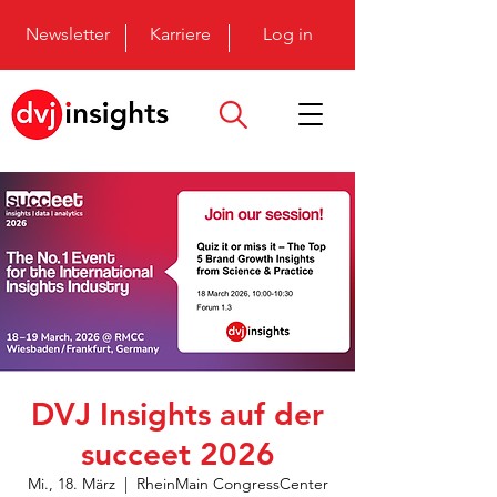
Newsletter
Karriere
Log in
DVJ Insights auf der
succeet 2026
Mi., 18. März
  |  
RheinMain CongressCenter