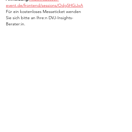
event.de/frontend/sessions/Odg5HGjJxA
Für ein kostenloses Messeticket wenden 
Sie sich bitte an Ihre:n DVJ-Insights-
Berater:in.
Jetzt Newsletter abonnieren!
LinkedIn
Unsere Brand Growth Plattform