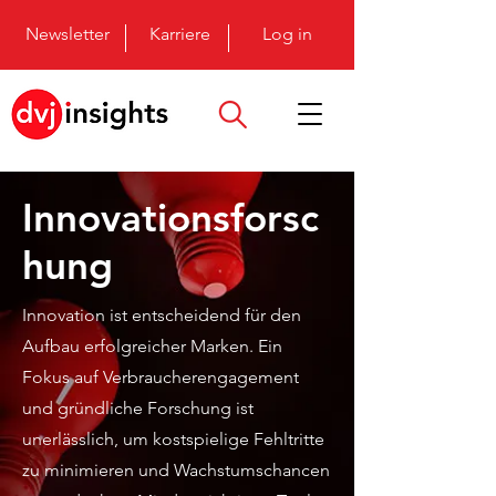
Newsletter
Karriere
Log in
Innovationsforsc
hung
Innovation ist entscheidend für den
Aufbau erfolgreicher Marken. Ein
Fokus auf Verbraucherengagement
und gründliche Forschung ist
unerlässlich, um kostspielige Fehltritte
zu minimieren und Wachstumschancen