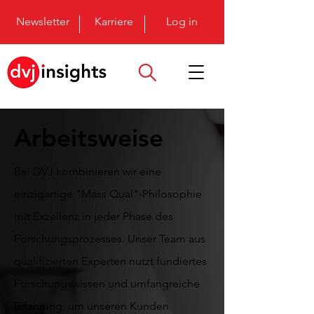
Newsletter
Karriere
Log in
Arbeitsweise
Bei DVJ kombinieren wir eine
einzigartige "Mass Qual"-Philosophie
mit Exzellenz in jeder Phase des
Forschungsprozesses. Unser Team aus
qualifizierten Experten nutzt fundiertes
Forschungswissen und umfangreiche
Erfahrung, um unseren Kunden