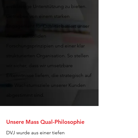
erstklassige Unterstützung zu bieten.
Getrieben von einem starken
Engagement für Qualität basiert unser
Ansatz auf soliden
Forschungsprinzipien und einer klar
strukturierten Organisation. So stellen
wir sicher, dass wir umsetzbare
Erkenntnisse liefern, die strategisch auf
die Wachstumsziele unserer Kunden
abgestimmt sind.
Unsere Mass Qual-Philosophie
DVJ wurde aus einer tiefen