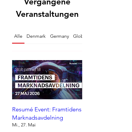
Vergangene
Veranstaltungen
Alle
Denmark
Germany
Global
Netherlands
Resumé Event: Framtidens
Marknadsavdelning
Mi., 27. Mai