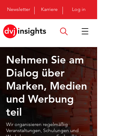
Newsletter
Karriere
Log in
Nehmen Sie am
Dialog über
Marken, Medien
und Werbung
teil
Wir organisieren regelmäßig
Veranstaltungen, Schulungen und