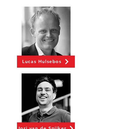
Lucas Hulsebos
Jori van de Spijker