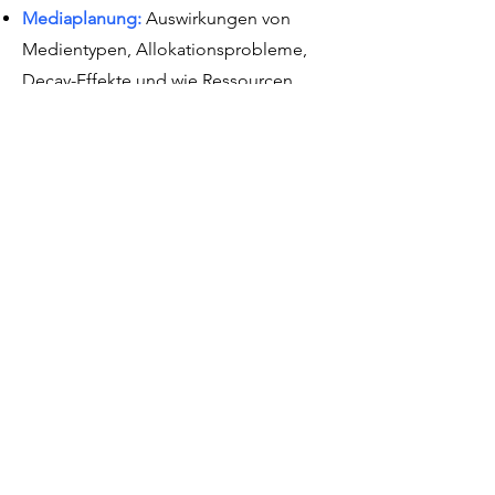
Mediaplanung:
Auswirkungen von
Medientypen, Allokationsprobleme,
Decay-Effekte und wie Ressourcen
verteilt und getrackt werden können
Verfassen guter Konzept
: Der beste
Weg zur Innovation von Produkten und
Dienstleistungen
Briefing schreiben
: Praktische Tipps für
alle, die Agenturen besser briefen
möchten
Markenaufbau
: Wie man durch Media
und Kreation erfolgreich Marken
aufbaut
Methoden
: Die Kraft von MassQual
Reality Analytics Dashboard
: Nutzung
des Dashboards und der verfügbaren