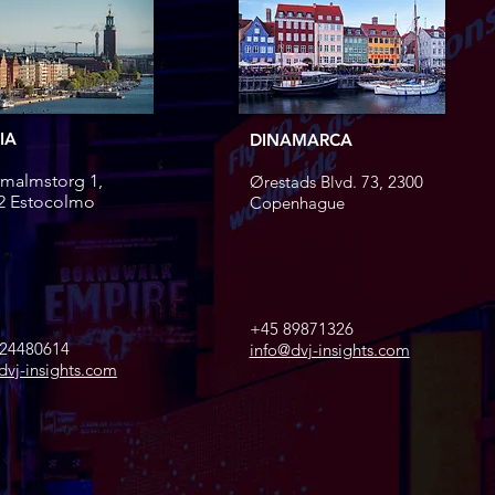
IA
DINAMARCA
malmstorg 1,
Ørestads Blvd. 73, 2300
2 Estocolmo
Copenhague
+45 89871326
424480614
info@dvj-insights.com
dvj-insights.com