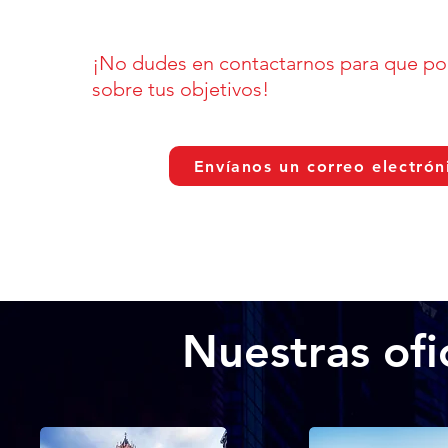
¡No dudes en contactarnos para que p
sobre tus objetivos!
Envíanos un correo electrón
Nuestras ofi