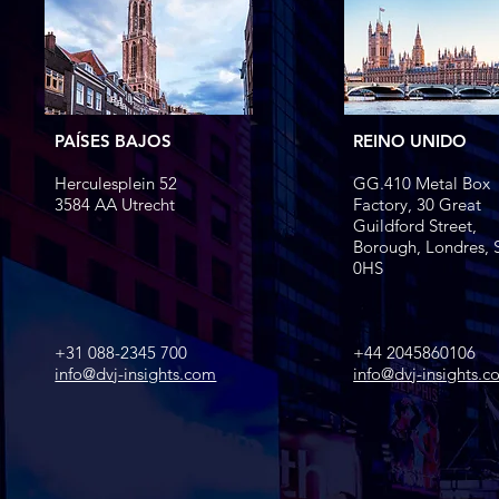
PAÍSES BAJOS
REINO UNIDO
Herculesplein 52
GG.410 Metal Box
3584 AA Utrecht​
Factory, 30
Great
Guildford Street,
Borough, Londres, 
0HS
+31 088-2345 700
+44 2045860106
info@dvj-insights.com
info@dvj-insights.