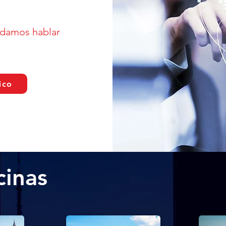
odamos hablar
ico
cinas