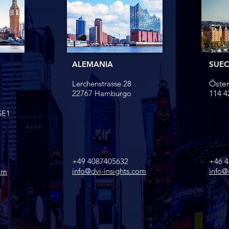
ALEMANIA
SUEC
Lerchenstrasse 28
Öster
22767 Hamburg​o
114 4
SE1
+49 4087405632
+46 
info@dvj-insights.com
info@
com