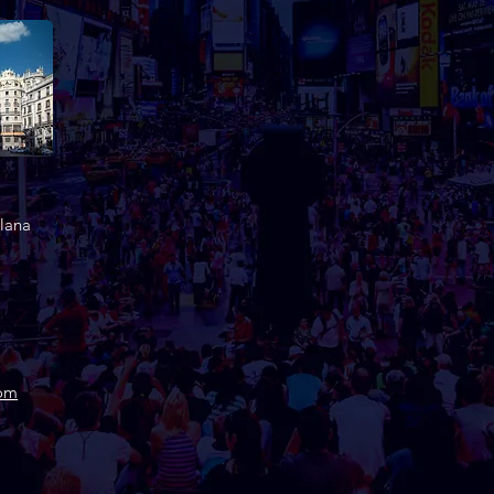
lana
com