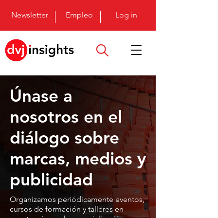
Newsletter
Empleo
Log in
Únase a
nosotros en el
diálogo sobre
marcas, medios y
publicidad
Organizamos periódicamente eventos,
cursos de formación y talleres en