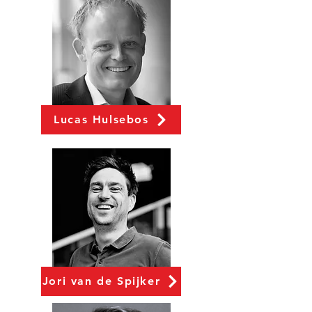
Lucas Hulsebos
Jori van de Spijker