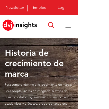
Newsletter
Empleo
Log in
Historia de
crecimiento de
marca
Para comprender mejor el crecimiento de marca,
DVJ adopta una visión integrada. A través de
nuestra plataforma, combinamos conocimientos
académicos y prácticos, proporcionando una