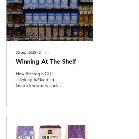
30 sept 2025
∙
2
min
Winning At The Shelf
How Strategic CDT
Thinking Is Used To
Guide Shoppers and
Leverage Brand
Strength... In today’s
competitive retail
landscape, visibility...