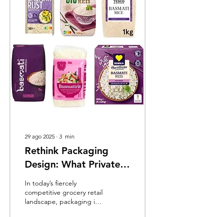
29 ago 2025
∙
3
min
Rethink Packaging
Design: What Private
Labels Teach Us
In today’s fiercely
competitive grocery retail
landscape, packaging is
more than just a wrapper