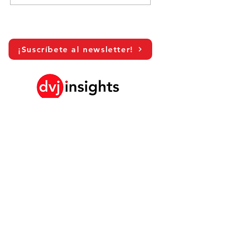
— it’s a shopper
communication tool at...
¡Suscríbete al newsletter!
LinkedIn
Historia de crecimiento de marca
Colaboración académica
Compartiendo nuestra visión
Estudio de marketing global
Evento de crecimiento de marca​​
Investigación de marca y comunicación