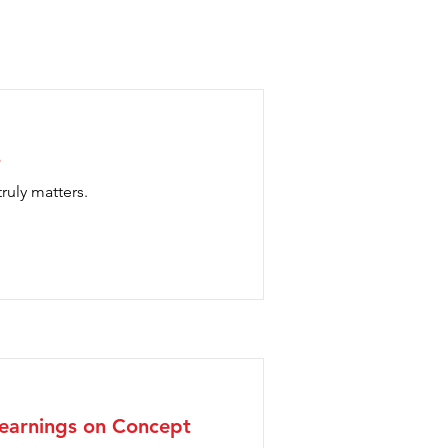
s
uly matters.
 learnings on Concept