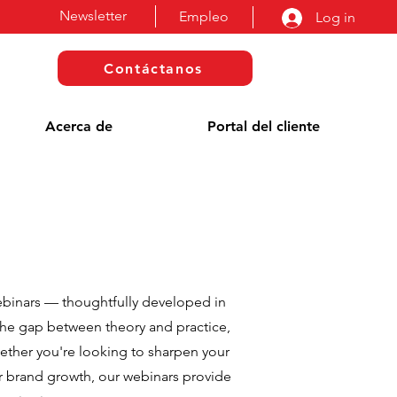
Newsletter
Empleo
Log in
Contáctanos
Acerca de
Portal del cliente
ebinars — thoughtfully developed in
the gap between theory and practice,
hether you're looking to sharpen your
for brand growth, our webinars provide