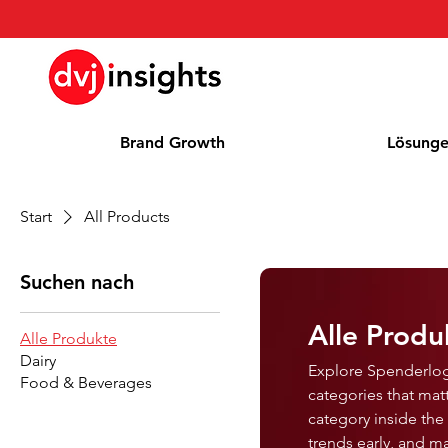
Brand Growth
Lösung
Start
All Products
Suchen nach
Alle Produ
Alle Produkte
Dairy
Explore Spenderlog
Food & Beverages
categories that mat
category inside th
trends early, and m