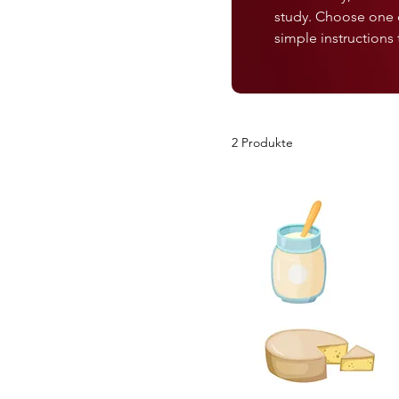
study. Choose one o
simple instructions 
2 Produkte