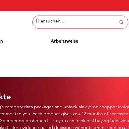
en
Arbeitsweise
kte
’s category data packages and unlock always-on shopper insigh
ter most to you. Each product gives you 12 months of access to 
e Spenderlog dashboard—so you can track real buying behaviou
ake faster, evidence-based decisions without commissioning a 