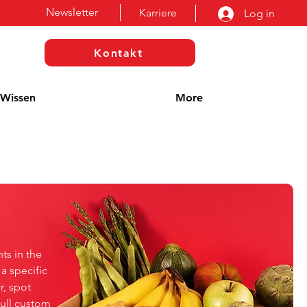
Newsletter
Karriere
Log in
Kontakt
Wissen
More
ts in the
a specific
r, spot
full custom