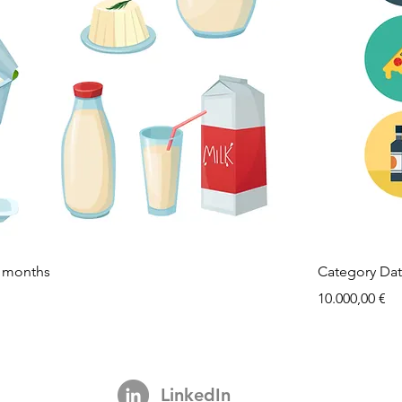
2 months
Category Dat
Preis
10.000,00 €
LinkedIn