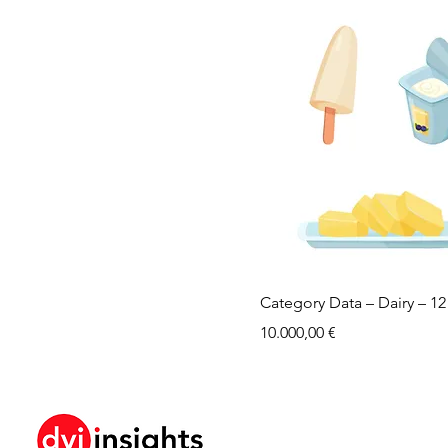
Category Data – Dairy – 1
Preis
10.000,00 €