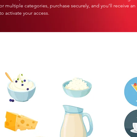
r multiple categories, purchase securely, and you’ll receive an
to activate your access.