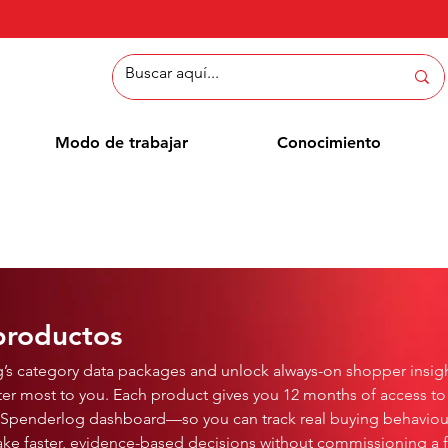
Modo de trabajar
Conocimiento
productos
’s category data packages and unlock always-on shopper insigh
ter most to you. Each product gives you 12 months of access to 
e Spenderlog dashboard—so you can track real buying behaviou
ake faster, evidence-based decisions without commissioning a 