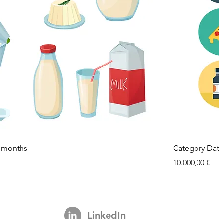
2 months
Category Dat
Precio
10.000,00 €
LinkedIn