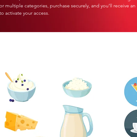
r multiple categories, purchase securely, and you’ll receive an
to activate your access.