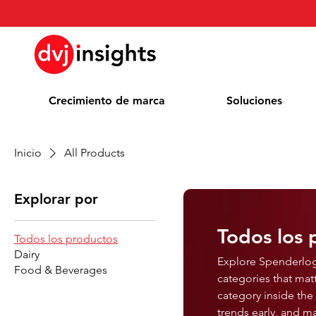
Crecimiento de marca
Soluciones
Inicio
All Products
Explorar por
Todos los 
Todos los productos
Dairy
Explore Spenderlog
Food & Beverages
categories that mat
category inside th
trends early, and m