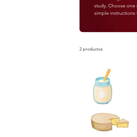
study. Choose one o
simple instructions 
2 productos