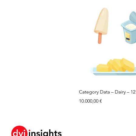
Category Data – Dairy – 1
Precio
10.000,00 €