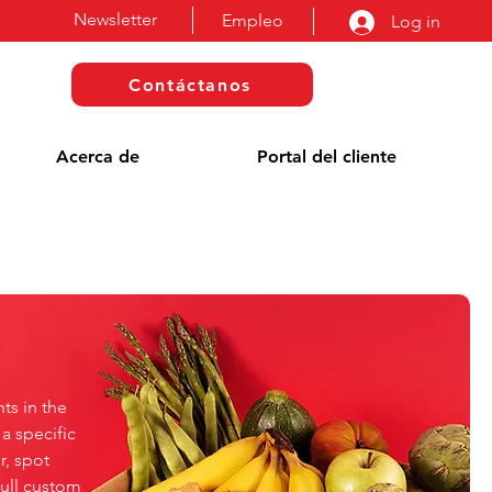
Newsletter
Empleo
Log in
Contáctanos
Acerca de
Portal del cliente
ts in the
a specific
r, spot
full custom