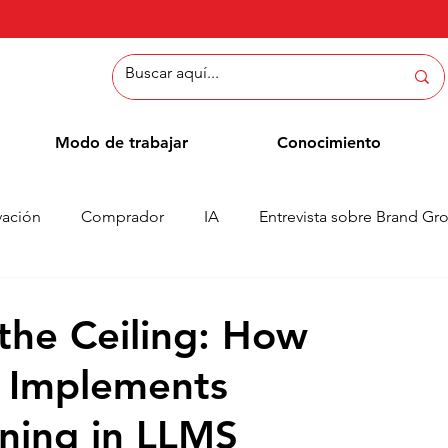
Modo de trabajar
Conocimiento
vación
Comprador
IA
Entrevista sobre Brand Gr
Métodos
Blog de empleados
Casos
Column
the Ceiling: How
s Implements
rning in LLMS