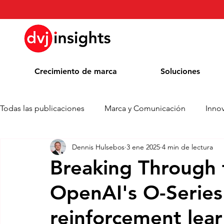
Crecimiento de marca
Soluciones
Todas las publicaciones
Marca y Comunicación
Inno
Dennis Hulsebos
3 ene 2025
4 min de lectura
Comunicado de prensa
Noticias
Whitepaper
Breaking Through 
OpenAI's O-Serie
Blog
Colaboración académica
Premios
reinforcement lea