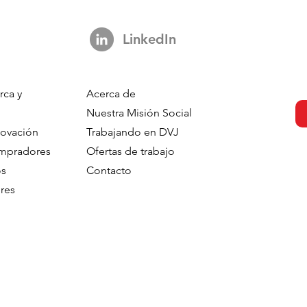
LinkedIn
rca y
Acerca de
Question:
Redefining Completion in
Nuestra Misión Social
n AI Coding
Modern Software
novación
Trabajando en DVJ
 Not About The
Engineering
ompradores
Ofertas de trabajo
os
Contacto
res