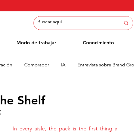
Modo de trabajar
Conocimiento
vación
Comprador
IA
Entrevista sobre Brand Gr
Métodos
Blog de empleados
Casos
Column
he Shelf
t
In every aisle, the pack is the first thing a 