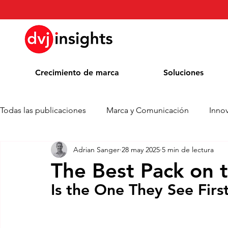
Crecimiento de marca
Soluciones
Todas las publicaciones
Marca y Comunicación
Inno
Adrian Sanger
28 may 2025
5 min de lectura
Comunicado de prensa
Noticias
Whitepaper
The Best Pack on t
Is the One They See Firs
Blog
Colaboración académica
Premios