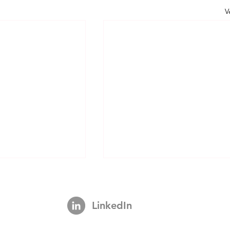
V
LinkedIn