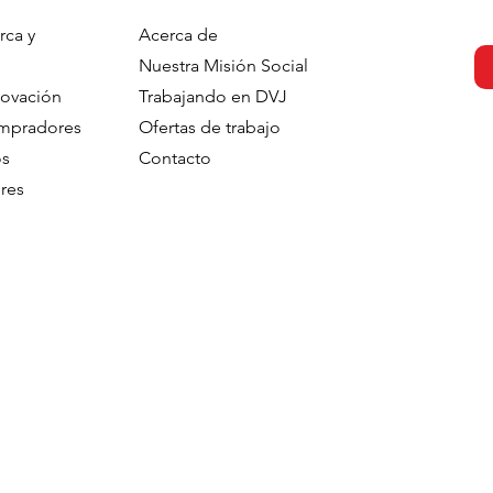
rca y
Acerca de
otivation -
Preference-based
Nuestra Misión Social
 The Soft Power
Segmentation: When
novación
Trabajando en DVJ
Of Segmentation
Products Do the
ompradores
Ofertas de trabajo
rategic
Segmentation
os
Contacto
res