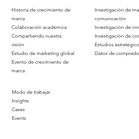
Historia de crecimiento de
Investigación de ma
Combining Scale and
Customer M
marca
comunicación
Realism in Shopper Research
Leveraging
Colaboración académica
Investigación de in
- Approximating The Reality
Dimension 
Compartiendo nuestra
Investigación de c
Of Shopper Journeys
For More St
visión
Estudios estratégic
Marketing
Estudio de marketing global
Datos de comprado
Evento de crecimiento de
marca​​
Modo de trabajar
Insights
Cases
Events