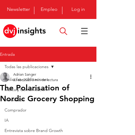
Newsletter
Empleo
Log in
Entrada
Todas las publicaciones
Adrian Sanger
Todas las publicaciones
23 abr 2025
3 min de lectura
The Polarisation of
Marca y Comunicación
Nordic Grocery Shopping
Innovación
Comprador
IA
Entrevista sobre Brand Growth