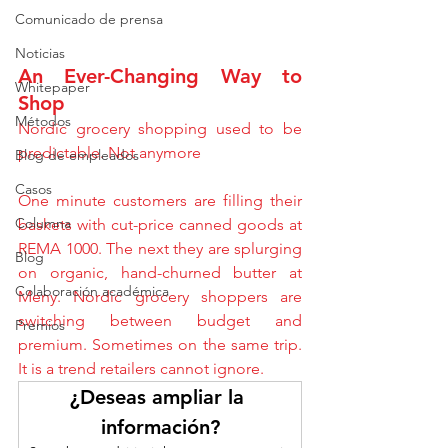
Comunicado de prensa
Noticias
An Ever-Changing Way to 
Whitepaper
Shop
Métodos
Nordic grocery shopping used to be 
predictable. Not anymore
Blog de empleados
Casos
One minute customers are filling their 
Columna
baskets with cut-price canned goods at 
REMA 1000. The next they are splurging 
Blog
on organic, hand-churned butter at 
Colaboración académica
Meny. Nordic grocery shoppers are 
switching between budget and 
Premios
premium. Sometimes on the same trip. 
It is a trend retailers cannot ignore.
¿Deseas ampliar la 
información?