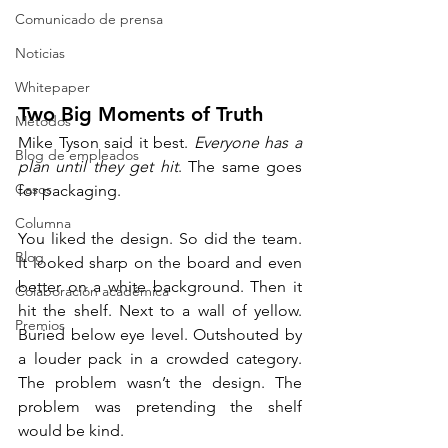
Comunicado de prensa
Noticias
Whitepaper
Two Big Moments of Truth
Métodos
Mike Tyson said it best. 
Everyone has a 
Blog de empleados
plan until they get hit
. The same goes 
Casos
for packaging.
Columna
You liked the design. So did the team. 
Blog
It looked sharp on the board and even 
better on a white background. Then it 
Colaboración académica
hit the shelf. Next to a wall of yellow. 
Premios
Buried below eye level. Outshouted by 
a louder pack in a crowded category. 
The problem wasn’t the design. The 
problem was pretending the shelf 
would be kind.