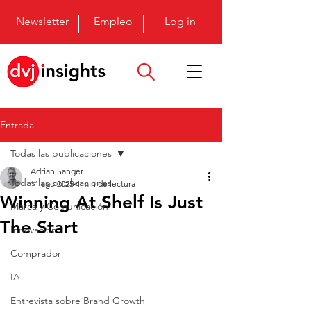
Newsletter
Empleo
Log in
Entrada
Todas las publicaciones
Adrian Sanger
Todas las publicaciones
11 ago 2025
4 min de lectura
Winning At Shelf Is Just
Marca y Comunicación
The Start
Innovación
Comprador
IA
Entrevista sobre Brand Growth