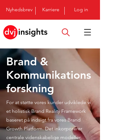
Nyhedsbrev
Karriere
Log in
Brand &
Kommunikations
forskning
For at støtte vores kunder udviklede vi
et holistisk Brand Reality Framework
baseret på indsigt fra vores Brand
Growth Platform. Det inkorporerer
centrale videnskabelige modeller,