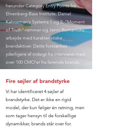
herunder Category Entry Points fra
Ehrenberg-Bass Institute, Daniel
Kahneman's Systems 1 og 2, "Moment
of Truth"-rammer og Jenni Romaniuks
arbejde med karakteristiske
brandaktiver. Dette forstærkes
yderligere af indsigt fra interviews med
over 100 CMO'er fra førende brands.
Fire søjler af brandstyrke
Vi har identificeret 4 søjler af
brandstyrke. Det er ikke en rigid
model, der kun følger én retning, men
som tager hensyn til de forskellige
dynamikker, brands står over for.