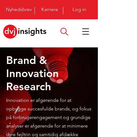
Nyhedsbrev
Karriere
Log in
Brand &
Innovation
Research
Innovation er afgørende for at
opbygge succesfulde brands, og fokus
på forbrugerengagement og grundige
analyser er afgørende for at minimere
dyre fejltrin og samtidig afdække