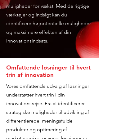
muligheder for vækst. Med de rigtige
værktøjer og indsigt kan du
identificere højpotentielle muligheder
og maksimere effekten af din
innovationsindsats.
Omfattende løsninger til hvert
trin af innovation
Vores omfattende udvalg af løsninger
understøtter hvert trin i din
innovationsrejse. Fra at identificerer
strategiske muligheder til udvikling af
differentierede, meningsfulde
produkter og optimering af
marketingmixet er vores løsninger er