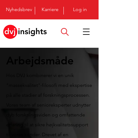
Nyhedsbrev
Karriere
Log in
Arbejdsmåde
Hos DVJ kombinerer vi en unik
"massekvalitet"-filosofi med ekspertise
på alle stadier af forskningsprocessen.
Vores team af senioreksperter udnytter
dyb forskningsviden og omfattende
erfaring til at sikre højkvalitetssupport
til vores kunder. Drevet af en