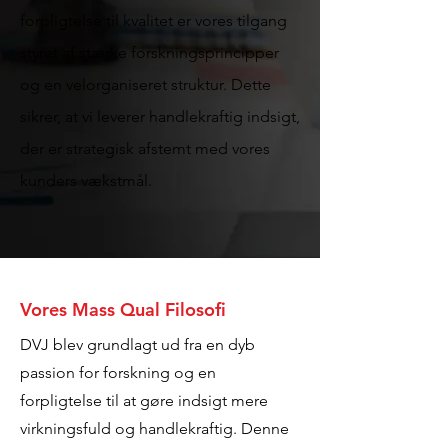
forpligtelse til kvalitet er vores tilgang
styret af stærke forskningsprincipper
og en velorganiseret struktur. Dette
sikrer, at vi leverer handlekraftig indsigt,
der er strategisk afstemt med vores
kunders vækstmål.
Vores Mass Qual Filosofi
DVJ blev grundlagt ud fra en dyb
passion for forskning og en
forpligtelse til at gøre indsigt mere
virkningsfuld og handlekraftig. Denne