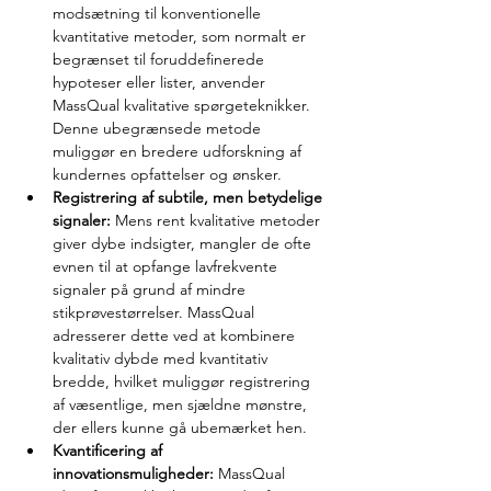
modsætning til konventionelle 
kvantitative metoder, som normalt er 
begrænset til foruddefinerede 
hypoteser eller lister, anvender 
MassQual kvalitative spørgeteknikker. 
Denne ubegrænsede metode 
muliggør en bredere udforskning af 
kundernes opfattelser og ønsker.
Registrering af subtile, men betydelige 
signaler:
 Mens rent kvalitative metoder 
giver dybe indsigter, mangler de ofte 
evnen til at opfange lavfrekvente 
signaler på grund af mindre 
stikprøvestørrelser. MassQual 
adresserer dette ved at kombinere 
kvalitativ dybde med kvantitativ 
bredde, hvilket muliggør registrering 
af væsentlige, men sjældne mønstre, 
der ellers kunne gå ubemærket hen.
Kvantificering af 
innovationsmuligheder:
 MassQual 