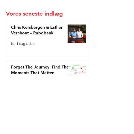
Vores seneste indlæg
Chris Kersbergen & Esther
Vernhout – Rabobank
for 1 dag siden
Forget The Journey. Find The
Moments That Matter.
for 3 dage siden
Hanna Riberdahl - Brand
Marketing Sweden
29. jul.