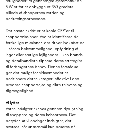
muligheder: Vi gennemgår systematisk de 
5 W'er for at opbygge et 360-graders 
billede af shopperens verden og 
beslutningsprocessen.
Det næste skridt er at koble CEP’er til 
shoppermissioner. Ved at identificere de 
forskellige missioner, der driver indkøbsture 
– såsom bekvemmelighed, opfyldning af 
lager eller særlige lejligheder – kan brands 
og detailhandlere tilpasse deres strategier 
til forbrugernes behov. Denne forståelse 
gør det muligt for virksomheder at 
positionere deres kategori effektivt i den 
bredere shopperrejse og sikre relevans og 
tilgængelighed.
Vi lytter
Vores indsigter skabes gennem dyb lytning 
til shoppere og deres købsproces. Det 
betyder, at vi opdager indsigter, der 
overses, når spørgsmål kun baseres på 