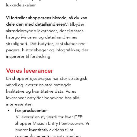
lukkede skalaer.
Vi fortæller shopperens historie, så du kan 
dele den med detailhandleren
Vi tilbyder 
skræddersyede leverancer, der tilpasses 
kategorivisionen og detailhandlernes 
virkelighed. Det betyder, at vi skaber one-
pagers, historiebøger og infografikker, der 
inspirerer til forandring.
Vores leverancer
En shopperrejseanalyse har stor strategisk 
værdi og leverer en stor mængde 
kvalitative og kvantitative data. Vores 
leverancer opfylder behovene hos alle 
interessenter:
For producenter
 Vi leverer en ny værdi for hver CEP: 
Shopper Mission Entry Point-scoren. Vi 
leverer kvantitativ evidens til at 
sammenligne entry points med en 