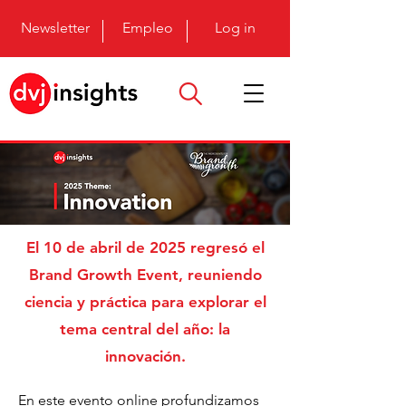
Newsletter
Empleo
Log in
El 10 de abril de 2025 regresó el
Brand Growth Event, reuniendo
ciencia y práctica para explorar el
tema central del año: la
innovación.
En este evento online profundizamos