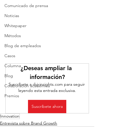
Comunicado de prensa
Noticias
Whitepaper
Métodos
Blog de empleados
Casos
Columna
¿Deseas ampliar la 
Blog
información?
Suscríbete a dvj-insights.com para seguir 
Colaboración académica
leyendo esta entrada exclusiva.
Premios
Suscríbete ahora
Innovation
Entrevista sobre Brand Growth