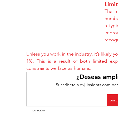
Limi
The m
number
a typi
improv
recogn
Unless you work in the industry, it’s likely 
1%. This is a result of both limited ex
constraints we face as humans.
¿Deseas ampli
Suscríbete a dvj-insights.com par
Susc
Innovación