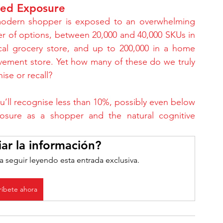
ted Exposure
odern shopper is exposed to an overwhelming 
 of options, between 20,000 and 40,000 SKUs in 
cal grocery store, and up to 200,000 in a home 
ement store. Yet how many of these do we truly 
ise or recall?
you’ll recognise less than 10%, possibly even below 
posure as a shopper and the natural cognitive 
ar la información?
a seguir leyendo esta entrada exclusiva.
ríbete ahora