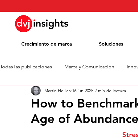
Crecimiento de marca
Soluciones
Todas las publicaciones
Marca y Comunicación
Inno
Martin Hellich
16 jun 2025
2 min de lectura
Comunicado de prensa
Noticias
Whitepaper
How to Benchmark 
Age of Abundanc
Blog
Colaboración académica
Premios
Stre