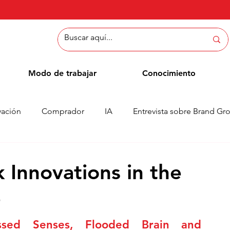
Modo de trabajar
Conocimiento
vación
Comprador
IA
Entrevista sobre Brand Gr
Métodos
Blog de empleados
Casos
Column
Innovations in the
e
ssed Senses, Flooded Brain and 