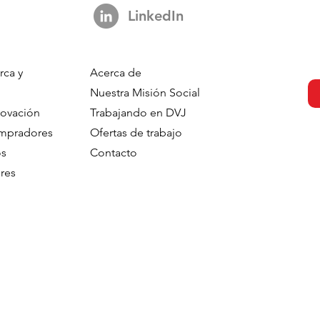
LinkedIn
rca y
Acerca de
CMI Back In The
Don't Be Fooled By AI - A
Nuestra Misión Social
at? How
Cautionary Tale About The
novación
Trabajando en DVJ
entric AI
Seduction Of Gen-AI
ompradores
Ofertas de trabajo
 Creates a New
os
Contacto
Role
res