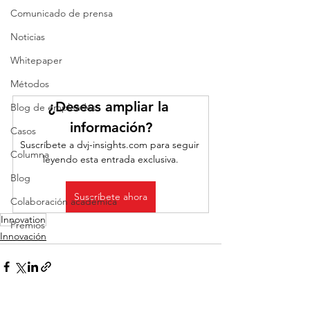
Comunicado de prensa
Noticias
Whitepaper
Métodos
¿Deseas ampliar la 
Blog de empleados
información?
Casos
Suscríbete a dvj-insights.com para seguir 
Columna
leyendo esta entrada exclusiva.
Blog
Suscríbete ahora
Colaboración académica
Innovation
Premios
Innovación