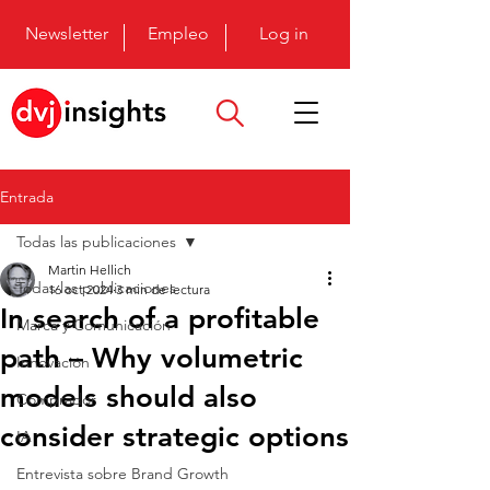
Newsletter
Empleo
Log in
Entrada
Todas las publicaciones
Martin Hellich
Todas las publicaciones
16 oct 2024
3 min de lectura
In search of a profitable
Marca y Comunicación
path – Why volumetric
Innovación
models should also
Comprador
consider strategic options
IA
Entrevista sobre Brand Growth