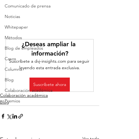
Comunicado de prensa
Noticias
Whitepaper
Métodos
¿Deseas ampliar la 
Blog de empleados
información?
Casos
Suscríbete a dvj-insights.com para seguir 
leyendo esta entrada exclusiva.
Columna
Blog
Suscríbete ahora
Colaboración académica
Colaboración académica
Premios
Blog
Ver todo