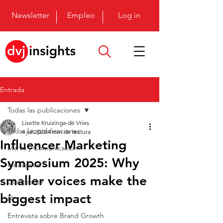
Newsletter
Empleo
Log in
Entrada
Todas las publicaciones
Lisette Kruizinga-de Vries
Todas las publicaciones
4 jul 2025
4 min de lectura
Influencer Marketing
Marca y Comunicación
Symposium 2025: Why
Innovación
smaller voices make the
Comprador
biggest impact
IA
Entrevista sobre Brand Growth