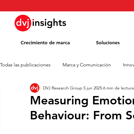
Crecimiento de marca
Soluciones
Todas las publicaciones
Marca y Comunicación
Inno
DVJ Research Group
5 jun 2025
6 min de lectura
Comunicado de prensa
Noticias
Whitepaper
Measuring Emotio
Behaviour: From Sc
Blog
Colaboración académica
Premios