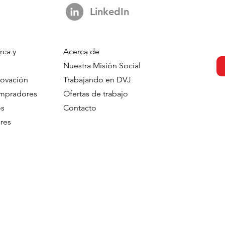
LinkedIn
rca y
Acerca de
onsumers
From Exposure to Intentio
Nuestra Misión Social
ener Groceries?
How Generations Differ in
novación
Trabajando en DVJ
situational
Processing Television
ompradores
Ofertas de trabajo
Advertising
os
Contacto
res