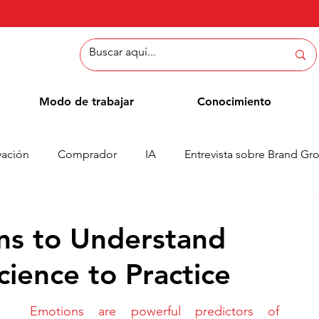
Modo de trabajar
Conocimiento
vación
Comprador
IA
Entrevista sobre Brand Gr
Métodos
Blog de empleados
Casos
Column
ns to Understand
ience to Practice
Emotions are powerful predictors of 