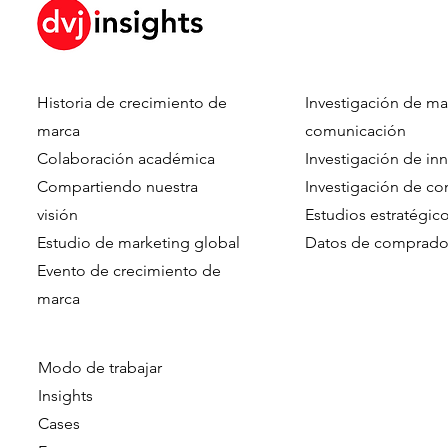
Historia de crecimiento de
Investigación de ma
Beyond the Package: How
When Do C
marca
comunicación
Visual and Verbal Design
Choose Gre
Colaboración académica
Investigación de in
Cues Drive Consumer
The role of 
Compartiendo nuestra
Investigación de c
Evaluation Through Early
factors
visión
Estudios estratégic
Perceptual Mechanisms
Estudio de marketing global
Datos de comprado
Evento de crecimiento de
marca​​
Modo de trabajar
Insights
Cases