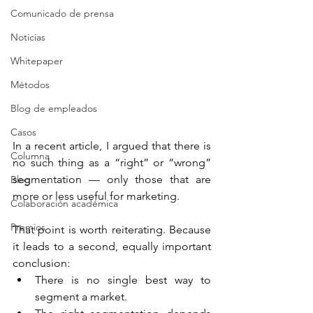
Comunicado de prensa
Noticias
Whitepaper
Métodos
Blog de empleados
Casos
In a recent article, I argued that there is 
Columna
no such thing as a “right” or “wrong” 
segmentation — only those that are 
Blog
more or less useful for marketing.
Colaboración académica
Premios
That point is worth reiterating. Because 
it leads to a second, equally important 
conclusion:
There is no single best way to 
segment a market.