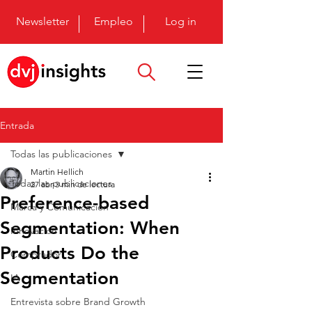
Newsletter
Empleo
Log in
Entrada
Todas las publicaciones
Martin Hellich
Todas las publicaciones
27 abr
3 min de lectura
Preference-based
Marca y Comunicación
Segmentation: When
Innovación
Products Do the
Comprador
Segmentation
IA
Entrevista sobre Brand Growth