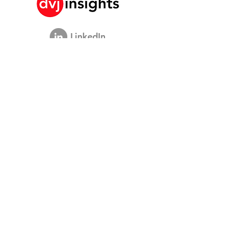
Innovation Creates a
New Leadership Role
LinkedIn
Historia de crecimiento de marca
Colaboración académica
Compartiendo nuestra visión
Estudio de marketing global
Evento de crecimiento de marca​​
Investigación de marca y comunicación
Investigación de innovación
Investigación de compradores
Estudios estratégicos
Datos de compradores
Acerca de