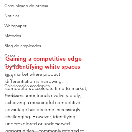
Comunicado de prensa
Noticias
Whitepaper
Métodos
Blog de empleados
Casos
Gaining a competitive edge 
by identifying white spaces 
Columna
In a market where product 
Blog
differentiation is narrowing, 
Colaboración académica
competitors accelerate time-to-market, 
and consumer trends evolve rapidly, 
Premios
achieving a meaningful competitive 
advantage has become increasingly 
challenging. However, identifying 
underexplored or underserved 
opportunities—commonly referred to 