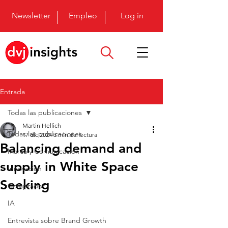
Newsletter
Empleo
Log in
Entrada
Todas las publicaciones
Martin Hellich
Todas las publicaciones
17 dic 2024
3 min de lectura
Balancing demand and
Marca y Comunicación
supply in White Space
Innovación
Seeking
Comprador
IA
Entrevista sobre Brand Growth