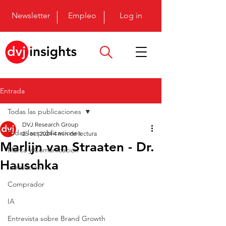
Newsletter
Empleo
Log in
Entrada
Todas las publicaciones
DVJ Research Group
Todas las publicaciones
25 oct 2024
4 min de lectura
Marlijn van Straaten - Dr.
Marca y Comunicación
Hauschka
Innovación
Comprador
IA
Entrevista sobre Brand Growth