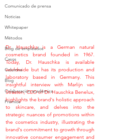
Comunicado de prensa
Noticias
Whitepaper
Métodos
Dr. Hauschka is a German natural 
Blog de empleados
cosmetics brand founded in 1967. 
Casos
Today, Dr. Hauschka is available 
worldwide but has its production and 
Columna
laboratory based in Germany. This 
Blog
insightful interview with Marlijn van 
Colaboración académica
Straaten, CEO of Dr. Hauschka Benelux, 
highlights the brand's holistic approach 
Premios
to skincare, and delves into the 
strategic nuances of promotions within 
the cosmetics industry, illustrating the 
brand's commitment to growth through 
innovative consumer engagement and 