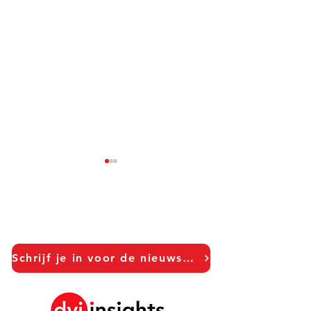
Schrijf je in voor de nieuwsbrief!
Hanna Riberdahl - Brand
Pernella Geluk 
Marketing Sweden
Marketing