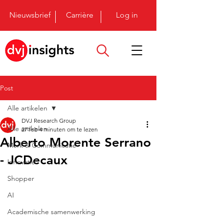
Nieuwsbrief
Carrière
Log in
Post
Alle artikelen
DVJ Research Group
Alle artikelen
27 feb
4 minuten om te lezen
Alberto Morente Serrano
Merk & Communicatie
- JCDecaux
Innovatie
Shopper
AI
Academische samenwerking