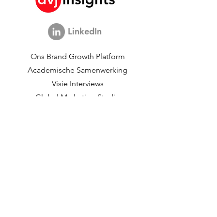
LinkedIn
Ons Brand Growth Platform
Academische Samenwerking
Visie Interviews
Global Marketing Studie
Brand Growth Evenement
Merk & Communicatieonderzoek
Innovatieonderzoek
Shopper Onderzoek
Strategische Studies
Shopper Data
Over ons