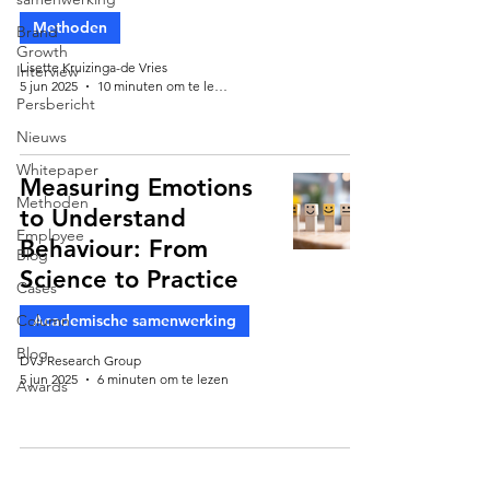
Methoden
Brand
Growth
Lisette Kruizinga-de Vries
Interview
5 jun 2025
10 minuten om te lezen
Persbericht
Nieuws
Whitepaper
Measuring Emotions
Methoden
to Understand
Employee
Behaviour: From
Blog
Science to Practice
Cases
Column
Academische samenwerking
Blog
DVJ Research Group
5 jun 2025
6 minuten om te lezen
Awards