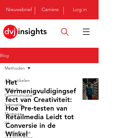
Nieuwsbrief
Carrière
Log in
Blog
Methoden
Alle artikelen
Het
Merk &
Vermenigvuldigingsef
Communicatie
fect van Creativiteit:
Innovatie
Hoe Pre-testen van
Shopper
Retailmedia Leidt tot
AI
Conversie in de
Academische
Winkel
samenwerking