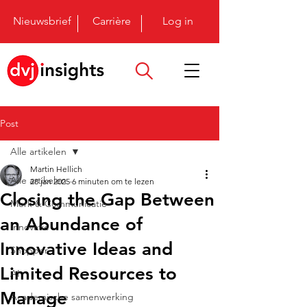
Nieuwsbrief
Carrière
Log in
Post
Alle artikelen
Martin Hellich
Alle artikelen
28 jan 2025
6 minuten om te lezen
Closing the Gap Between
Merk & Communicatie
an Abundance of
Innovatie
Innovative Ideas and
Shopper
Limited Resources to
AI
Manage
Academische samenwerking