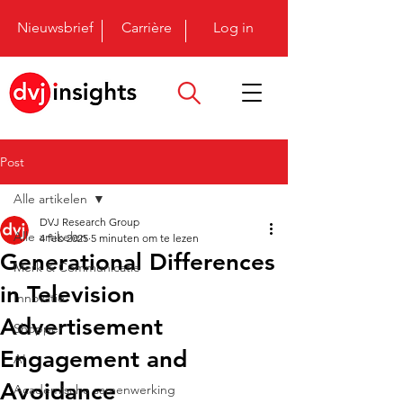
Nieuwsbrief
Carrière
Log in
Post
Alle artikelen
DVJ Research Group
Alle artikelen
4 feb 2025
5 minuten om te lezen
Generational Differences
Merk & Communicatie
in Television
Innovatie
Advertisement
Shopper
Engagement and
AI
Avoidance
Academische samenwerking